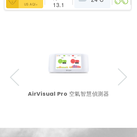
13.1
US AQI+
AirVisual Pro 空氣智慧偵測器
Previous
Next