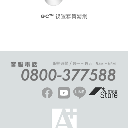
GC™ 後置套筒濾網