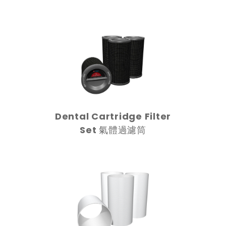
Dental Cartridge Filter
Set 氣體過濾筒