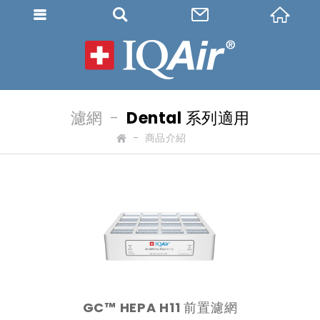
IQAir 
濾網
Dental 系列適用
商品介紹
H
o
m
e
GC™ HEPA H11 前置濾網